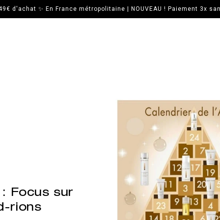
 49€ d'achat ✨ En France métropolitaine | NOUVEAU ! Paiement 3x sans
: Focus sur
-rions