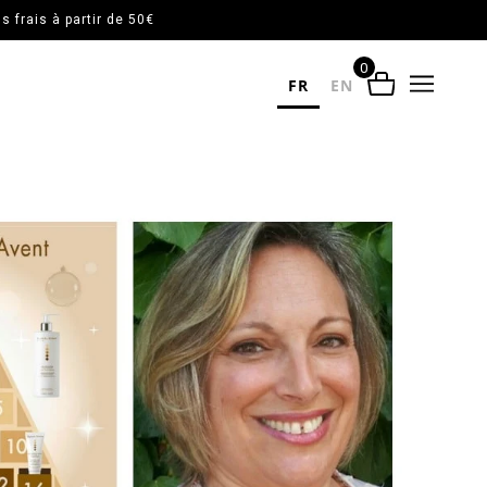
 frais à partir de 50€
0
FR
EN