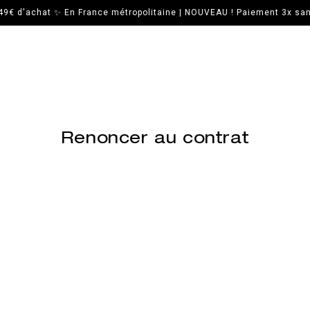
 49€ d'achat ✨ En France métropolitaine | NOUVEAU ! Paiement 3x sans
Renoncer au contrat