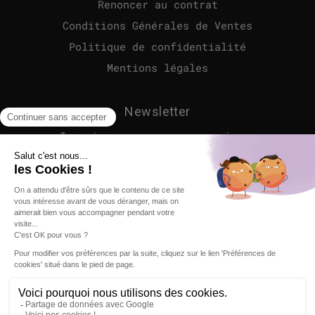
Renoncer au contrat
Conditions Générales de Ventes
Politique de confidentialité
Mentions légales
Newsletter
Inscrivez-vous pour recevoir en
avant première nos nouveaux
produits et nos offres
exclusives, directement dans
votre boîte mail.
Votre e-mail
OK
Ce site est protégé par hCaptcha, et la