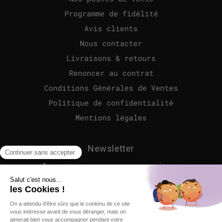
Programme de fidélité
Avis clients
Nous contacter
Livraisons & retours
Renoncer au contrat
Conditions Générales de Ventes
Politique de confidentialité
Mentions légales
Newsletter
Inscrivez-vous pour recevoir en
avant première nos nouveaux
produits et nos offres
exclusives, directement dans
votre boîte mail.