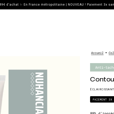
 49€ d'achat ✨ En France métropolitaine | NOUVEAU ! Paiement 3x sans
Accueil
Co
Anti-tach
Contou
ÉCLAIRCISSANT
PAIEMENT 3X
89% d’ingré