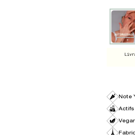
Livr
Note 
Actif
Vegan
Fabri