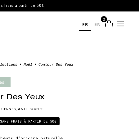
 frais à partir de 50€
0
FR
EN
llections
Noël
Contour Des Yeux
es
r Des Yeux
 CERNES, ANTI-POCHES
 SANS FRAIS À PARTIR DE 50€
dients d’origine naturelle