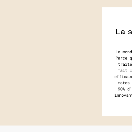
La 
Le mond
Parce q
traité
fait l
efficac
mates 
90% d'
innovan