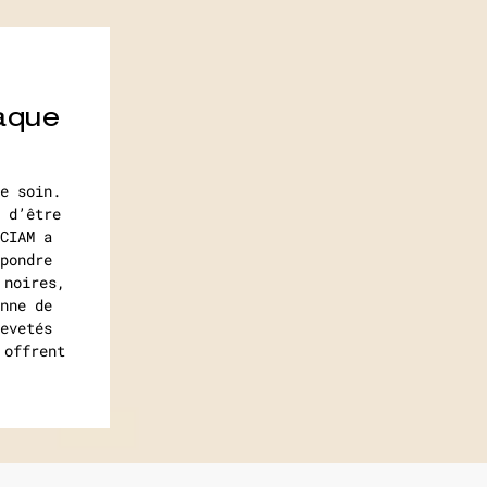
aque
e soin.
 d’être
CIAM a
pondre
 noires,
nne de
evetés
 offrent