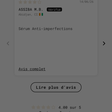
14/06/26
ASSIBA M.B.
Ma
Abidjan, CI
Gen
Sé
Sérum Anti-imperfections
Ne
Avis complet
Av
Lire plus d'avis
4.00 sur 5