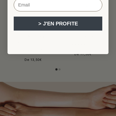
VOTRE EMAIL ...
> J'EN PROFITE
Gel Nettoyant
Stop Boutons
Dermo-purifiant
13
18
De
17,50€
De
13,50€