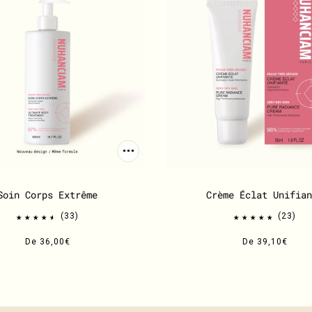
Soin Corps Extrême
Crème Éclat Unifian
33
23
De
36,00€
De
39,10€