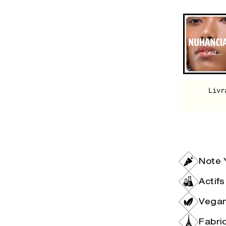
Livr
Note 
Actif
Vegan
Fabri