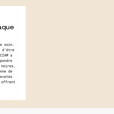
aque
e soin.
 d’être
CIAM a
pondre
 noires,
nne de
evetés
 offrent