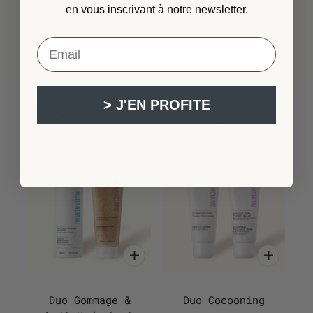
en vous inscrivant à notre newsletter.
VOTRE EMAIL ...
> J'EN PROFITE
Produits de la même gamme
IGNORER CAROUSEL
20% DE RÉDUCTION
20% DE RÉDUCTION
Duo Gommage &
Duo Cocooning