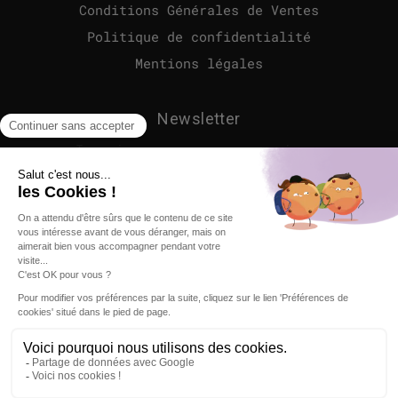
Conditions Générales de Ventes
Politique de confidentialité
Mentions légales
Newsletter
Inscrivez-vous pour recevoir en
avant première nos nouveaux
produits et nos offres
exclusives, directement dans
votre boîte mail.
Votre e-mail
OK
Ce site est protégé par hCaptcha, et la