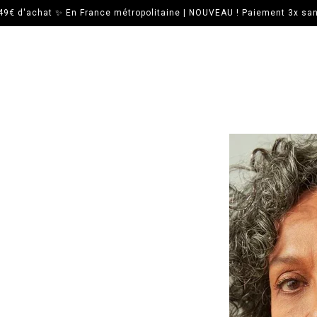
 49€ d'achat ✨ En France métropolitaine | NOUVEAU ! Paiement 3x sans