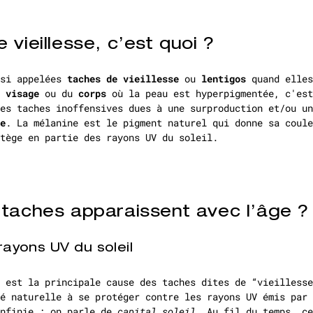
 vieillesse, c’est quoi ?
ssi appelées
taches de vieillesse
ou
lentigos
quand elles
u
visage
ou du
corps
où la peau est hyperpigmentée, c'es
es taches inoffensives dues à une surproduction et/ou un
e
. La mélanine est le pigment naturel qui donne sa coule
tège en partie des rayons UV du soleil.
 taches apparaissent avec l’âge ?
rayons UV du soleil
 est la principale cause des taches dites de “vieillesse
é naturelle à se protéger contre les rayons UV émis par 
infinie : on parle de
capital soleil
. Au fil du temps, ce