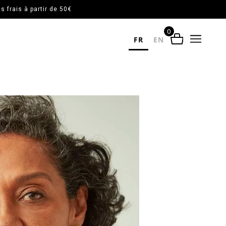
 frais à partir de 50€
0
FR
EN